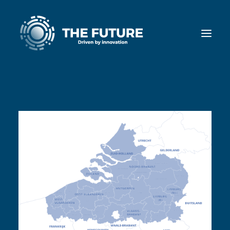
Home
Diensten
Cases
Nieuws
Ons team
Werken bij