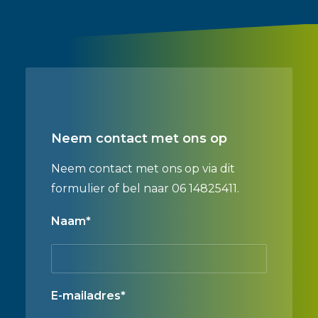
Neem contact met ons op
Neem contact met ons op via dit
formulier of bel naar 06 14825411.
Naam*
E-mailadres*