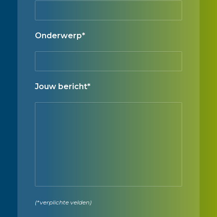
Onderwerp*
Jouw bericht*
(*verplichte velden)