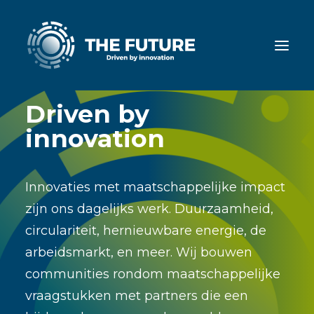
Driven by
innovation
Home
Diensten
Innovaties met maatschappelijke impact
Cases
zijn ons dagelijks werk. Duurzaamheid,
Nieuws
circulariteit, hernieuwbare energie, de
arbeidsmarkt, en meer. Wij bouwen
Ons team
communities rondom
maatschappelijke
Werken bij
vraagstukken
met partners die een