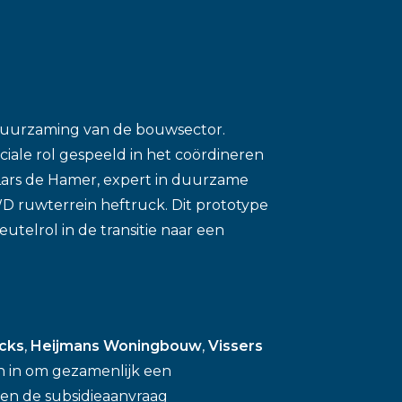
erduurzaming van de bouwsector.
iale rol gespeeld in het coördineren
Lars de Hamer, expert in duurzame
WD ruwterrein heftruck. Dit prototype
utelrol in de transitie naar een
cks
,
Heijmans Woningbouw
,
Vissers
n in om gezamenlijk een
en de subsidieaanvraag