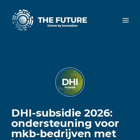
Home
Diensten
Cases
Nieuws
DHI-subsidie 2026:
Ons team
ondersteuning voor
Werken bij
mkb-bedrijven met