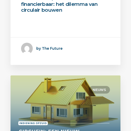
financierbaar: het dilemma van
circulair bouwen
Circulair bouwen wordt gezien als dé
sleutel tot duurzame…
by The Future
NIEUWS