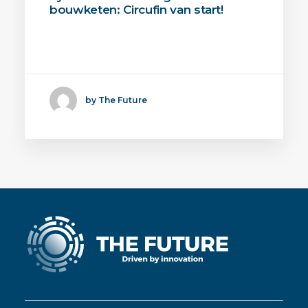
bouwketen: Circufin van start!
Met Circufin wordt gewerkt aan een
oplossing voor een van…
by The Future