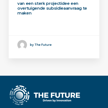
van een sterk projectidee een
overtuigende subsidieaanvraag te
maken
De MOOI-regeling is bedoeld voor
consortia die werken aan…
by The Future