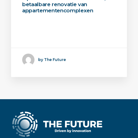
betaalbare renovatie van
appartementencomplexen
OptiRenO is een MRE-
innovatieproject waarin ReSolution
en…
by The Future