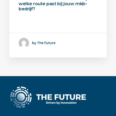
welke route past bij jouw mkb-
bedrijf?
De SLIM-subsidie 2026 is officieel
open voor mkb-bedrijven…
by The Future