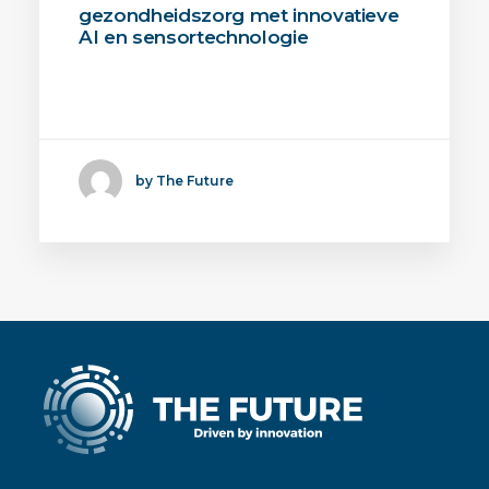
gezondheidszorg met innovatieve
AI en sensortechnologie
SenTech AI en Televitas ontwikkelen
samen een innovatief…
by The Future