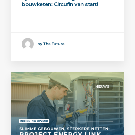
bouwketen: Circufin van start!
Met Circufin wordt gewerkt aan een
oplossing voor een van…
by The Future
NIEUWS