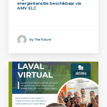
energietransitie beschikbaar via
AMV ELC
De eerste leermodule van AMV ELC is
live. Binnen dit…
by The Future
NIEUWS