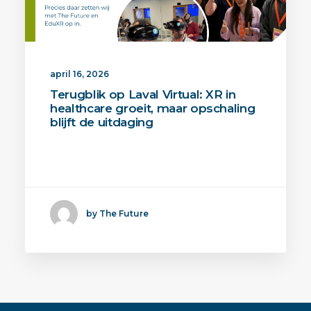
april 16, 2026
Terugblik op Laval Virtual: XR in
healthcare groeit, maar opschaling
blijft de uitdaging
De eerste leermodule van AMV ELC is
live. Binnen dit…
by The Future