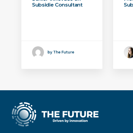
Subsidie Consultant
Sub
Ben je een ervaren
Je 
Innovatie / Subsidie
reg
Consultant en toe…
aan
by The Future