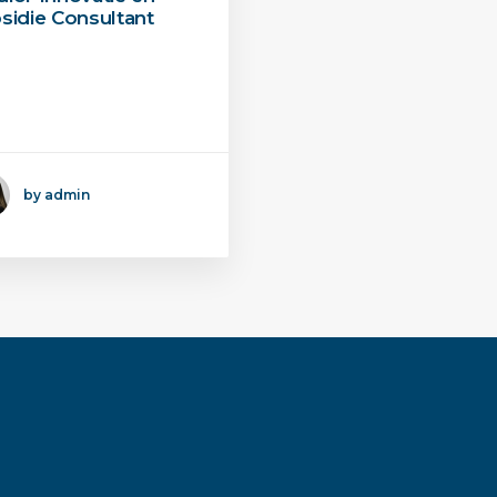
sidie Consultant
kent de belangrijkste
elingen en het
vraagproces.…
by admin