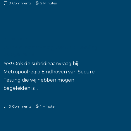
0 Comments
2 Minutes
juli 30, 2022
Subsidieaanvraag Secure Testing
toegekend
Yes! Ook de subsidieaanvraag bij
Metropoolregio Eindhoven van Secure
Testing die wij hebben mogen
begeleiden is…
0 Comments
1 Minute