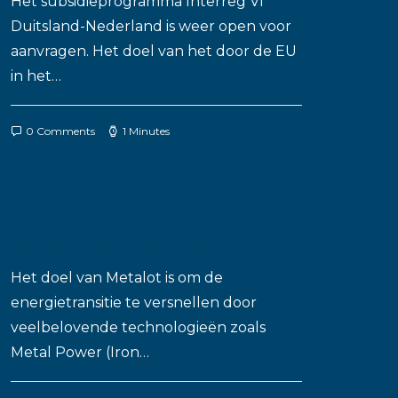
Het subsidieprogramma Interreg VI
Duitsland-Nederland is weer open voor
aanvragen. Het doel van het door de EU
in het…
0 Comments
1 Minutes
september 14, 2022
Metalot Future Energy Lab
Het doel van Metalot is om de
energietransitie te versnellen door
veelbelovende technologieën zoals
Metal Power (Iron…