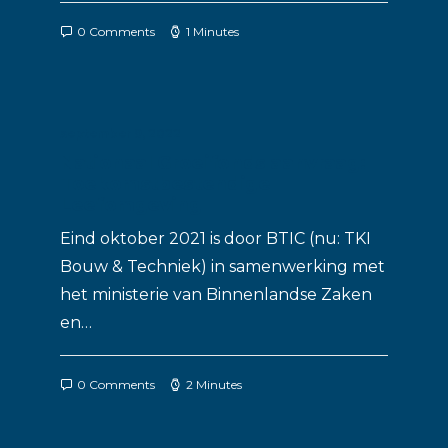
0 Comments
1 Minutes
september 9, 2022
Nationaal Groeifonds aanvraag:
Toekomstbestendige
Leefomgeving
Eind oktober 2021 is door BTIC (nu: TKI
Bouw & Techniek) in samenwerking met
het ministerie van Binnenlandse Zaken
en…
0 Comments
2 Minutes