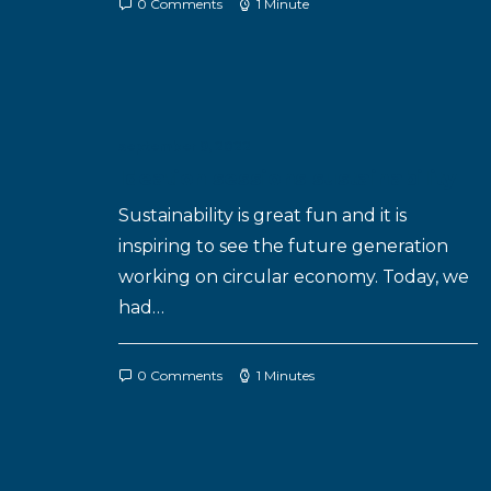
0 Comments
1 Minute
september 9, 2022
Ideation sessions sustainability
Sustainability is great fun and it is
inspiring to see the future generation
working on circular economy. Today, we
had…
0 Comments
1 Minutes