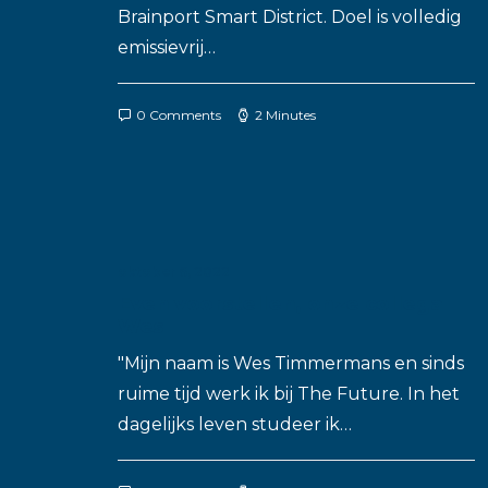
Brainport Smart District. Doel is volledig
emissievrij…
0 Comments
2 Minutes
oktober 6, 2022
Even voorstellen, onze collega
Wes
"Mijn naam is Wes Timmermans en sinds
ruime tijd werk ik bij The Future. In het
dagelijks leven studeer ik…