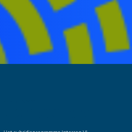
oktober 12, 2022
Subsidieprogramma Interreg VI
Duitsland-Nederland open voor
aanvragen