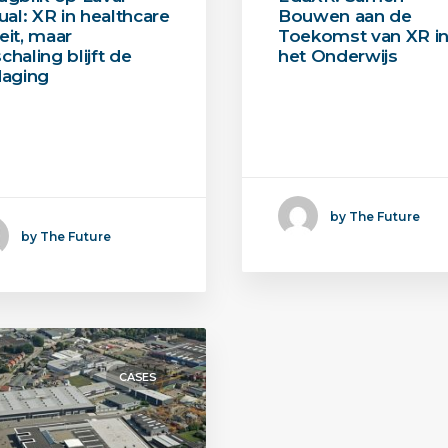
tual: XR in healthcare
Bouwen aan de
eit, maar
Toekomst van XR i
chaling blijft de
het Onderwijs
daging
Het EduXR-project is
eerste leermodule
een grensoverstijge
AMV ELC is live.
samenwerking…
nen dit…
by The Future
by The Future
CASES