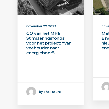
november 27, 2023
nove
GO van het MRE
Met
Stimuleringsfonds
Ein
voor het project: “Van
nie
veehouder naar
ene
energieboer”.
Twe
De Metal Power keten in
ene
de agrarische sector
imp
door stimulans…
by The Future