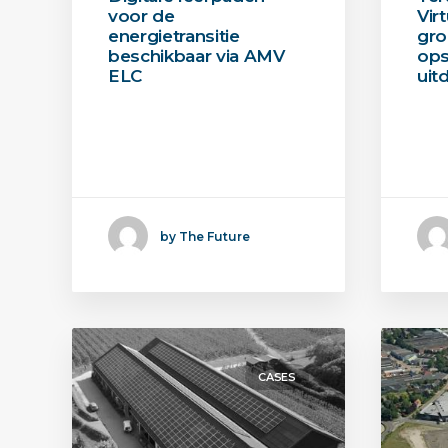
voor de
Vir
energietransitie
gro
beschikbaar via AMV
ops
ELC
uit
De eerste leermodule
De 
van AMV ELC is live.
van 
Binnen dit…
Bin
by The Future
CASES